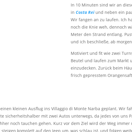
In 10 Minuten sind wir an die
in
Costa Rei
und neben ein paa
Wir fangen an zu laufen. Ich 
noch die Knie weh, dennoch wä
Meter den Strand entlang. Pus
und ich beschließe, ab morge
Motiviert und fit wie zwei Tur
Beutel und laufen zum Markt
einzudecken. Zurück beim Häu
frisch gepresstem Orangensaft
nen kleinen Ausflug ins Villaggio di Monte Narba geplant. Wir fa
eute sicherheitshalber mit zwei Autos unterwegs, da jedes von uns 
chher noch tauchen gehen. Kurz vor dem Ziel wird der Weg immer
steigen komplett auf den Jeep um, was schlau ist, und folgen weite