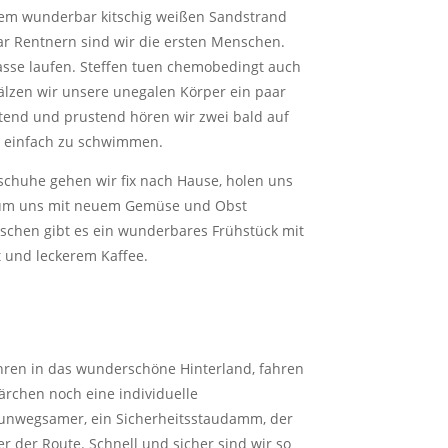
sem wunderbar kitschig weißen Sandstrand
r Rentnern sind wir die ersten Menschen.
hasse laufen. Steffen tuen chemobedingt auch
lzen wir unsere unegalen Körper ein paar
tend und prustend hören wir zwei bald auf
n einfach zu schwimmen.
nschuhe gehen wir fix nach Hause, holen uns
 um uns mit neuem Gemüse und Obst
schen gibt es ein wunderbares Frühstück mit
 und leckerem Kaffee.
hren in das wunderschöne Hinterland, fahren
Pärchen noch eine individuelle
 unwegsamer, ein Sicherheitsstaudamm, der
r der Route. Schnell und sicher sind wir so